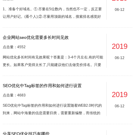
1、准备个好域名。①.尽量在5位数内，当然也不一定，反正要
06-12
让用户好记。(看个人);②.尽量用顶级的域名，搜索排名感觉好
一点。③.做中文站最好用拼音注册，不要问为什么。看百度
(baidu.com)就是很好证明。④.域名的安全性，最好选择有些权
企业网站seo优化需要多长时间见效
威的注册商。⑤.好域名或者说主域名最好注册3年以上，因为百
2019
度...
点击量：4552
网站优化多长时间有见效果呢？答案是：3-4个月左右,有的可能
06-12
更长。如果客户觉得太长了,只能建议他们去做竞价排名。只要
资金充足,不怕花钱,想做什么关键词,想得到什么排名都可以,而
且这样的效果没有任何风险,短期看比做网站优化的效果好多
SEO优化中Tag标签的作用和如何进行设置
了。从长期来看,网站优化相对于竞价排名来说优势在于：排名
2019
可以持续很久时...
点击量：4683
SEO优化中Tag标签的作用和如何进行设置随着WEB2.0时代的
06-12
到来，网站中海量的信息需要归类，需要重新编整，而传统的
导航无法完全表达这种分类的时候，Tag标签也随着广泛被应用
开了。在SEO优化中Tag标签其中的重要作用就是增加文章的内
分享SEO优化技巧有哪些