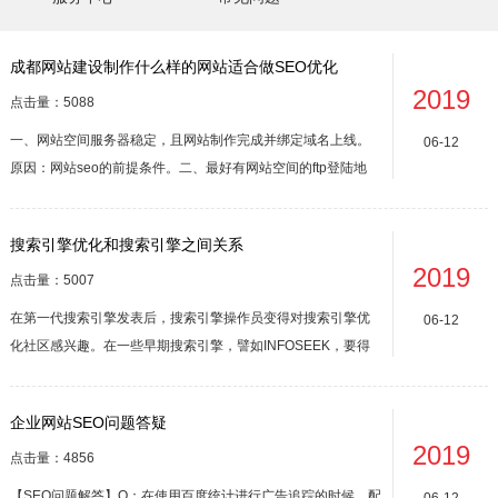
成都网站建设制作什么样的网站适合做SEO优化
2019
点击量：5088
一、网站空间服务器稳定，且网站制作完成并绑定域名上线。
06-12
原因：网站seo的前提条件。二、最好有网站空间的ftp登陆地
址、用户名、密码。原因：拥有这些可以有更多的权限操作网
站，对seo的实施及效果都起着至关重要的决定。三、网站架构
搜索引擎优化和搜索引擎之间关系
1.网站结构简单，扁平：即网站结构清晰，板块清晰，从网站的
2019
首页到网站内的任...
点击量：5007
在第一代搜索引擎发表后，搜索引擎操作员变得对搜索引擎优
06-12
化社区感兴趣。在一些早期搜索引擎，譬如INFOSEEK，要得
到第一名不过是把顶尖的网页代码抓下、放在您的网站、并提
交个URL让搜索引擎立即索引并排名该页这么简单。由于搜寻
企业网站SEO问题答疑
本身的高价值和标定性，搜索引擎和搜索引擎优化员间自始便
2019
存在对抗的关系。最近一...
点击量：4856
【SEO问题解答】Q：在使用百度统计进行广告追踪的时候，配