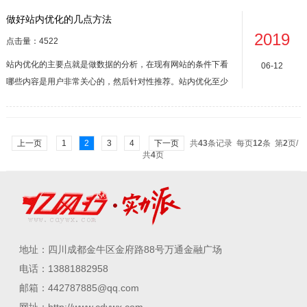
论坛发帖等等，这些都属于网络营销的一种方式。其中，又以
做好站内优化的几点方法
搜索引擎竞价和SEO网站优化为主。这些方法各有优劣，选择
2019
适合自身的推广方式才是...
点击量：4522
站内优化的主要点就是做数据的分析，在现有网站的条件下看
06-12
哪些内容是用户非常关心的，然后针对性推荐。站内优化至少
能降低现有50%的跳出率，从而对网站中期关键词排名起到稳
定作用。首先要知道的是在现有网站的情况下哪些内容是用户
点击最多的，那么就需要依据百度统计得到。比如统计受访页
上一页
1
2
3
4
下一页
共
43
条记录 每页
12
条 第
2
页/
面、入口页面、页面停留时间以...
共
4
页
地址：四川成都金牛区金府路88号万通金融广场
电话：13881882958
邮箱：442787885@qq.com