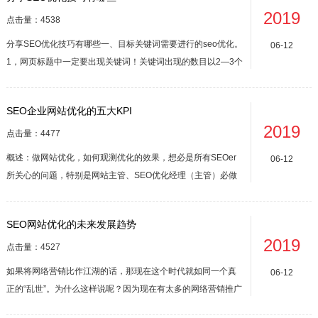
链。TAG标签作为一个单独的页面，不但能增加网站的收录，更
2019
能增加...
点击量：4538
分享SEO优化技巧有哪些一、目标关键词需要进行的seo优化。
06-12
1，网页标题中一定要出现关键词！关键词出现的数目以2—3个
效果最佳。例:亭亭玉立的丝袜美女好勾魂摄魄（文章标题名）
——丝袜美女专栏（栏目名）——极品美女图库网。2，关键词
SEO企业网站优化的五大KPI
标签中出现关键词，密度以3—5个为宜。例：美女图片,丝袜美
2019
女,美女图库...
点击量：4477
概述：做网站优化，如何观测优化的效果，想必是所有SEOer
06-12
所关心的问题，特别是网站主管、SEO优化经理（主管）必做
的工作任务之一。SEO优化的项目有很多，有些数据是我们无
法统计和观测的，只能通过一些数据来具体分析得出一个大概
SEO网站优化的未来发展趋势
的数据作为有效的参考；有些数据是我们可以实际统计，每天
2019
都能获得的真实有效数据...
点击量：4527
如果将网络营销比作江湖的话，那现在这个时代就如同一个真
06-12
正的“乱世”。为什么这样说呢？因为现在有太多的网络营销推广
方法，比如微信营销、博客营销、搜索引擎竞价、SEO优化、