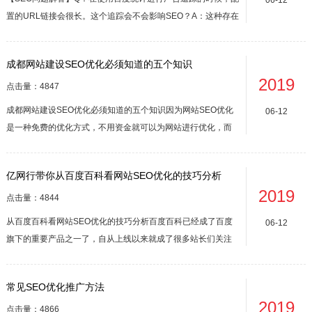
06-12
置的URL链接会很长。这个追踪会不会影响SEO？A：这种存在
多个URL版本的统计代码，SEO肯定有影响。针对这种情况有
两个建议，一个是真正Spider爬行和用户显示使用两套url。还
成都网站建设SEO优化必须知道的五个知识
有一种是不使用百度统计了，可以改使用谷歌里面的追踪，他
2019
可以使...
点击量：4847
成都网站建设SEO优化必须知道的五个知识因为网站SEO优化
06-12
是一种免费的优化方式，不用资金就可以为网站进行优化，而
且效果不错。因为SEO是很多站长都会选择的方式。但是不少
站长对SEO还是一知半解，了解得并不多。而想要做好网站的
亿网行带你从百度百科看网站SEO优化的技巧分析
SEO，就必须要有扎实的SEO知识。今天我们就来说一下网站
2019
SEO优化有哪些知...
点击量：4844
从百度百科看网站SEO优化的技巧分析百度百科已经成了百度
06-12
旗下的重要产品之一了，自从上线以来就成了很多站长们关注
的焦点，很多人削尖脑袋都想在百度百科上面创建词条，因为
百度百科权重高，通过词条把自己网站的链接放到百度百科上
常见SEO优化推广方法
面起到的效果比在外面放上一千个外链的效果都要好!不过有心
2019
的站长可能还能够通过百度百...
点击量：4866