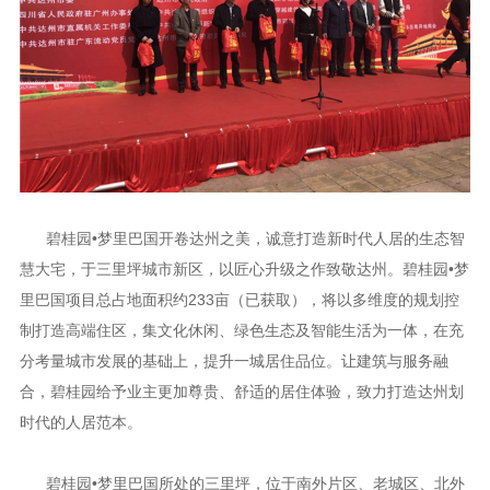
碧桂园•梦里巴国开卷达州之美，诚意打造新时代人居的生态智
慧大宅，于三里坪城市新区，以匠心升级之作致敬达州。碧桂园•梦
里巴国项目总占地面积约233亩（已获取），将以多维度的规划控
制打造高端住区，集文化休闲、绿色生态及智能生活为一体，在充
分考量城市发展的基础上，提升一城居住品位。让建筑与服务融
合，碧桂园给予业主更加尊贵、舒适的居住体验，致力打造达州划
时代的人居范本。
碧桂园•梦里巴国所处的三里坪，位于南外片区、老城区、北外