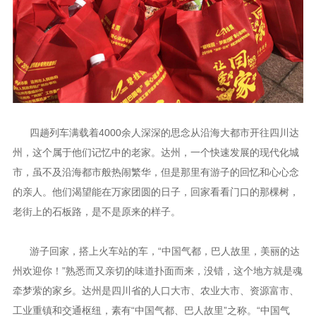
四趟列车满载着4000余人深深的思念从沿海大都市开往四川达
州，这个属于他们记忆中的老家。达州，一个快速发展的现代化城
市，虽不及沿海都市般热闹繁华，但是那里有游子的回忆和心心念
的亲人。他们渴望能在万家团圆的日子，回家看看门口的那棵树，
老街上的石板路，是不是原来的样子。
游子回家，搭上火车站的车，“中国气都，巴人故里，美丽的达
州欢迎你！”熟悉而又亲切的味道扑面而来，没错，这个地方就是魂
牵梦萦的家乡。达州是四川省的人口大市、农业大市、资源富市、
工业重镇和交通枢纽，素有“中国气都、巴人故里”之称。“中国气